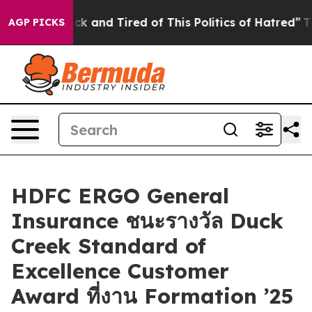
Are Sick and Tired of This Politics of Hatred”
The Stor
AGP PICKS
HDFC ERGO General
Insurance ชนะรางวัล Duck
Creek Standard of
Excellence Customer
Award ที่งาน Formation ’25