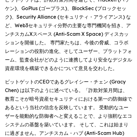
ケン)、GoPlus (ゴープラス)、BlockSec (ブロックセッ
ク)、Security Alliance (セキュリティ・アライアンス) な
ど、Web3セキュリティ分野の主要な専門機関を招き、ア
ンチスカムXスペース (Anti-Scam X Space) ディスカッ
ションを開催した。 専門家たちは、今後の脅威、コラボ
レーションの役割の進化、そしてユーザー、プラットフォ
ーム、監査会社がどのように連携してより安全なデジタル
資産環境を構築できるかについて意見を交わした。
ビットゲットのCEOであるグレイシー・チェン (Gracy
Chen) は以下のように述べている。「詐欺対策月間は、
教育こそが暗号資産セキュリティにおける第一の防御線で
あるという当社の信念を反映しています。 受動的なユー
ザーを能動的な防御者へと変えることで、より強靭なエコ
システムの基盤を築いています。 そして、これは始まり
に過ぎません。アンチスカム・ハブ (Anti-Scam Hub)