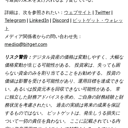
詳細は、次を参照されたい：
ウェブサイト
|
Twitter
|
Telegram
|
LinkedIn
|
Discord
|
ビットゲット・ウォレッ
ト
メディア関係者からの問い合わせ先：
media@bitget.com
リスク警告：
デジタル資産の価格は変動しやすく、大幅な
価格変動が生じる可能性がある。
投資家は、失っても困
らない資金のみを割り当てることをお勧めする。
投資の
価値は影響を受ける可能性があり、運用目標を達成できな
い、あるいは投資元本を回収できない可能性がある。
常
に独立した財務アドバイスを求め、ご自身の財務経験と財
務状況を考慮されたい。
過去の実績は将来の成果を保証
するものではない。
ビットゲットは、発生しうる損失に
ついて一切の責任を負わない。
ここに記載されている内