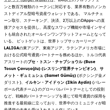
ンと数百万種類のトークンに対応する、業界有数のノンカ
ストディアル型暗号資産ウォレットである。 マルチチェ
ーン取引、ステーキング、決済、2万以上のDAppsへの直
接アクセスを提供し、高度なスワップ機能や市場インサイ
トも統合されたオールインワンプラットフォームとなって
いる。 ビットゲットは、世界トップサッカーリーグ
LALIGA
の東アジア、東南アジア、ラテンアメリカ市場に
おける公式暗号通貨パートナーを務めるほか、トルコ代表
アスリートの
ブセ・トスン・チャブショウル
(Buse
Tosun Çavuşo
ğ
lu) (
レスリング世界チャンピオン
)
、
サ
メット・ギュミュシュ
(Samet Gümüş)
(ボクシング金メ
ダリスト)、
イルキン・アイドゥン
(Ilkin Aydin)
(バレー
ボール代表チーム) のグローバルパートナーとしての役割
など、戦略的パートナーシップを通じて暗号通貨の採用を
推進する最前線に立っており、世界中のコミュニティが暗
号通貨の未来を受け入れるよう促している。