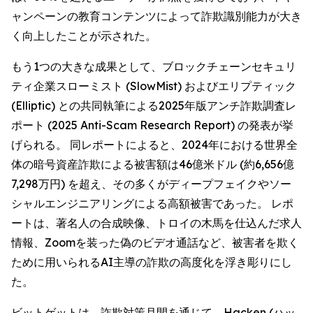
ャンペーンの教育コンテンツによって詐欺識別能力が大き
く向上したことが示された。
もう1つの大きな成果として、ブロックチェーンセキュリ
ティ企業スローミスト (SlowMist) およびエリプティック
(Elliptic) との共同執筆による2025年版アンチ詐欺調査レ
ポート (2025 Anti-Scam Research Report) の発表が挙
げられる。 同レポートによると、2024年における世界全
体の暗号資産詐欺による被害額は46億米ドル (約6,656億
7,298万円) を超え、その多くがディープフェイクやソー
シャルエンジニアリングによる高額被害であった。 レポ
ートは、著名人の合成映像、トロイの木馬を仕込んだ求人
情報、Zoomを装った偽のビデオ通話など、被害者を欺く
ために用いられるAI主導の詐欺の高度化を浮き彫りにし
た。
ビットゲットは、詐欺対策月間を通じて、Hacken (ハッ