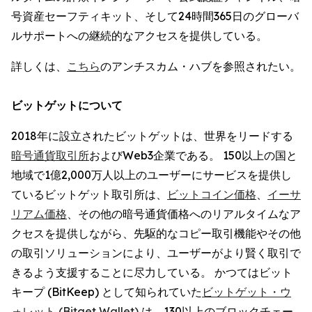
号資産セーフティキット、そして24時間365日のグローバ
ルサポートへの継続的なアクセスを提供している。
詳しくは、
こちら
のアンチスカム・ハブを参照されたい。
ビットゲットについて
2018年に設立されたビットゲットは、世界をリードする
暗号通貨取引所
およびWeb3企業である。 150以上の国と
地域で1億2,000万人以上のユーザーにサービスを提供し
ているビットゲット取引所は、
ビットコイン価格
、
イーサ
リアム価格
、その他の暗号通貨価格へのリアルタイムなア
クセスを提供しながら、先駆的なコピー取引機能やその他
の取引ソリューションにより、ユーザーがより賢く取引で
きるよう支援することに尽力している。 かつてはビット
キープ (BitKeep) として知られていた
ビットゲット・ウ
ォレット (Bitget Wallet)
は、130以上のブロックチェー