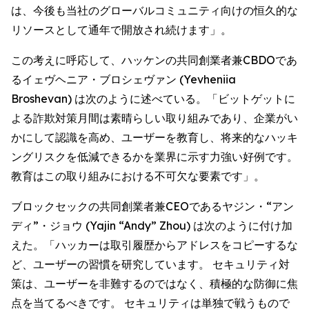
は、今後も当社のグローバルコミュニティ向けの恒久的な
リソースとして通年で開放され続けます」。
この考えに呼応して、ハッケンの共同創業者兼CBDOであ
るイェヴヘニア・ブロシェヴァン (Yevheniia
Broshevan) は次のように述べている。「ビットゲットに
よる詐欺対策月間は素晴らしい取り組みであり、企業がい
かにして認識を高め、ユーザーを教育し、将来的なハッキ
ングリスクを低減できるかを業界に示す力強い好例です。
教育はこの取り組みにおける不可欠な要素です」。
ブロックセックの共同創業者兼CEOであるヤジン・“アン
ディ”・ジョウ (Yajin “Andy” Zhou) は次のように付け加
えた。「ハッカーは取引履歴からアドレスをコピーするな
ど、ユーザーの習慣を研究しています。 セキュリティ対
策は、ユーザーを非難するのではなく、積極的な防御に焦
点を当てるべきです。 セキュリティは単独で戦うもので