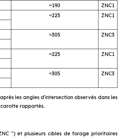
≈190
ZNC1
≈225
ZNC1
≈305
ZNC3
≈225
ZNC1
≈305
ZNC3
'après les angles d'intersection observés dans les
 carotte rapportés.
C ") et plusieurs cibles de forage prioritaires