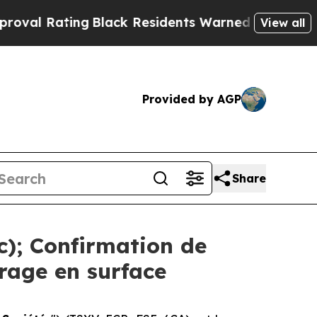
ng
Black Residents Warned of Abusive Cops for Ye
View all
Provided by AGP
Share
ac); Confirmation de
orage en surface