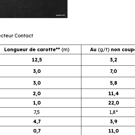
Secteur Contact
Longueur de carotte**
(m)
Au
(g/t)
non coup
12,5
3,2
3,0
7,0
3,0
5,8
2,0
11,4
1,0
22,0
7,5
1,8*
4,7
3,9
0,7
11,0