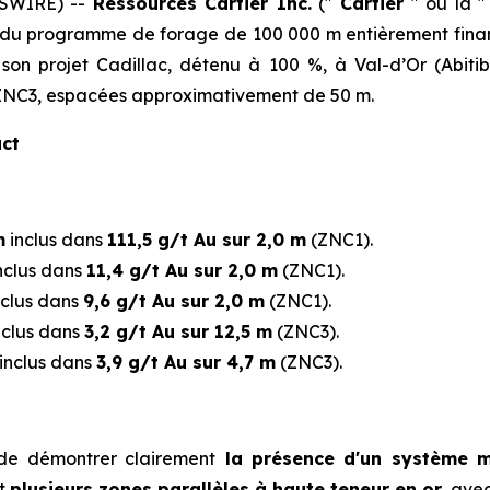
WSWIRE) --
Ressources Cartier Inc.
(″
Cartier
″ ou la 
s du programme de forage de 100 000 m entièrement financ
son projet Cadillac, détenu à 100 %, à Val-d’Or (Abit
t ZNC3, espacées approximativement de 50 m.
act
m
inclus dans
111,5 g/t Au sur 2,0 m
(ZNC1).
nclus dans
11,4 g/t Au sur 2,0 m
(ZNC1).
clus dans
9,6 g/t Au sur 2,0 m
(ZNC1).
nclus dans
3,2 g/t Au sur 12,5 m
(ZNC3).
inclus dans
3,9 g/t Au sur 4,7 m
(ZNC3).
 de démontrer clairement
la présence d'un système m
nt
plusieurs zones parallèles à haute teneur en or
, ave