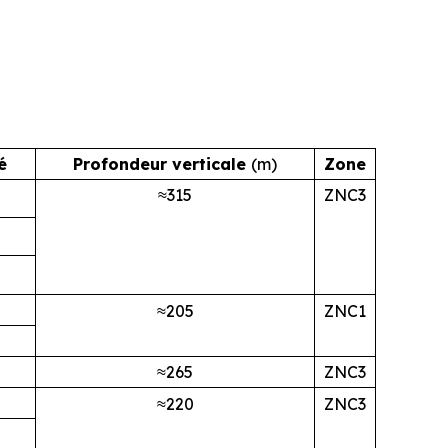
é
Profondeur verticale
(m)
Zone
≈315
ZNC3
≈205
ZNC1
≈265
ZNC3
≈220
ZNC3