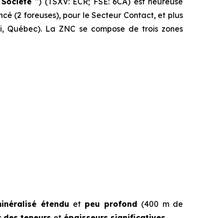
″
Société
″) (TSXV: ECR; FSE: 6CA) est heureuse
é (2 foreuses), pour le Secteur Contact, et plus
ibi, Québec). La ZNC se compose de trois zones
inéralisé étendu
et
peu profond
(400 m de
c
des teneurs
et
épaisseurs significatives
.