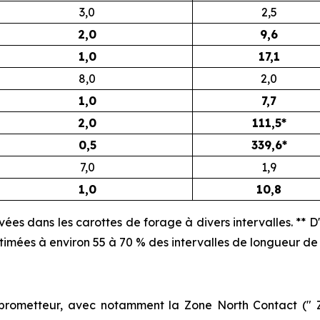
3,0
2,5
2,0
9,6
1,0
17,1
8,0
2,0
1,0
7,7
2,0
111,5*
0,5
339,6*
7,0
1,9
1,0
10,8
vées dans les carottes de forage à divers intervalles. ** D
stimées à environ 55 à 70 % des intervalles de longueur de
prometteur, avec notamment la Zone North Contact (" ZN