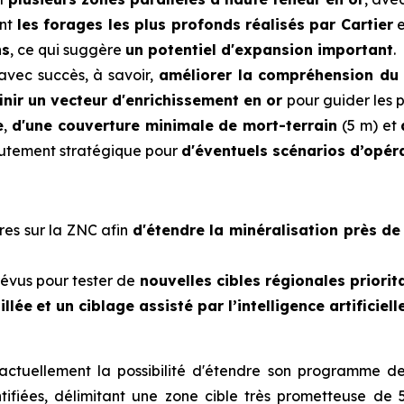
ent
les forages les plus profonds réalisés par Cartier
e
ns
, ce qui suggère
un potentiel d'expansion important
.
 avec succès, à savoir,
améliorer la compréhension du 
inir un vecteur d'enrichissement en or
pour guider les
e
,
d'une couverture minimale de mort-terrain
(5 m) et
autement stratégique pour
d'éventuels scénarios d’opér
res sur la ZNC afin
d'étendre la minéralisation près de
révus pour tester de
nouvelles cibles régionales priorit
illée
et un ciblage assisté par l’intelligence artificiel
actuellement la possibilité d'étendre son programme d
tifiées, délimitant une zone cible très prometteuse de 