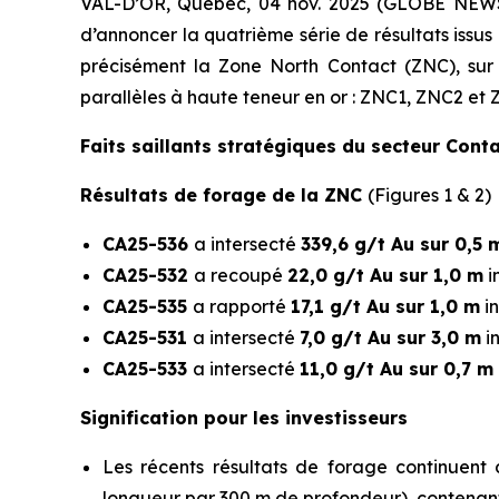
VAL-D’OR, Québec, 04 nov. 2025 (GLOBE NE
d’annoncer la quatrième série de résultats issu
précisément la Zone North Contact (ZNC), sur 
parallèles à haute teneur en or : ZNC1, ZNC2 e
Faits saillants stratégiques du secteur Cont
Résultats de forage de la ZNC
(Figures 1 & 2)
CA25-536
a intersecté
339,6 g/t Au sur 0,5 
CA25-532
a recoupé
22,0 g/t Au sur 1,0 m
i
CA25-535
a rapporté
17,1 g/t Au sur 1,0 m
in
CA25-531
a intersecté
7,0 g/t Au sur 3,0 m
i
CA25-533
a intersecté
11,0 g/t Au sur 0,7 m
Signification pour les investisseurs
Les récents résultats de forage continuent
longueur par 300 m de profondeur), contena