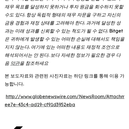
재무
목표를
달성하지
못하거나
투자
원금을
회수하지
못할
수도
있다
.
항상
독립적
형태의
재무
자문을
구하고
자신의
금융
경험과
재정
상태를
고려해야
한다
.
과거에
달성한
성
과는
미래
성과를
신뢰할
수
있는
척도가
될
수
없다
. Bitget
은
귀하에게
발생할
수
있는
어떠한
손실에
대해서도
책임을
지지
않는다
.
여기에
있는
어떠한
내용도
재정적
조언으로
해석되어서는
안
된다
.
보다
자세한
정보가
필요한
경우
다
음
약관
을
참조하세요
본 보도자료와 관련된 사진자료는 하단 링크를 통해 이용 가
능합니다.
http://www.globenewswire.com/NewsRoom/Attachme
ee7e-43c4-ad19-cf91d3952eba