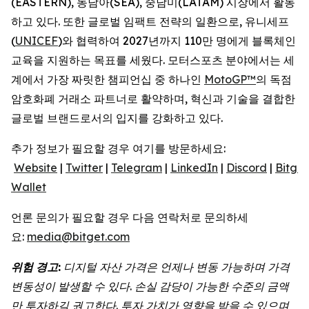
(EASTERN), 동남아(SEA), 중남미(LATAM) 시장에서 활동
하고 있다. 또한 글로벌 임팩트 전략의 일환으로, 유니세프
(
UNICEF
)와 협력하여 2027년까지 110만 명에게 블록체인
교육을 지원하는 목표를 세웠다. 모터스포츠 분야에서는 세
계에서 가장 짜릿한 챔피언십 중 하나인
MotoGP™
의 독점
암호화폐 거래소 파트너로 활약하며, 혁신과 기술을 결합한
글로벌 브랜드로서의 입지를 강화하고 있다.
추가 정보가 필요할 경우 여기를 방문하세요:
Website
|
Twitter
|
Telegram
|
LinkedIn
|
Discord
|
Bitget
Wallet
언론 문의가 필요할 경우 다음 연락처로 문의하세
요:
media@bitget.com
위험
경고
:
디지털
자산
가격은
언제나
변동
가능하며
가격
변동성이
발생할
수
있다
.
손실
감당이
가능한
수준의
금액
만
투자하길
권고한다
.
투자
가치가
영향을
받을
수
있으며