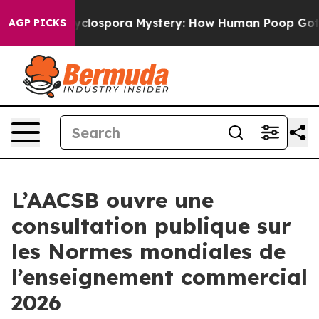
k
The Cyclospora Mystery: How Human Poop Got on S
AGP PICKS
L’AACSB ouvre une
consultation publique sur
les Normes mondiales de
l’enseignement commercial
2026