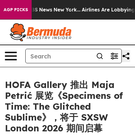
tive was CBS News New York...
Airlines Are Lobbying To
AGP PICKS
HOFA Gallery 推出 Maja
Petrić 展览《Specimens of
Time: The Glitched
Sublime》，将于 SXSW
London 2026 期间启幕